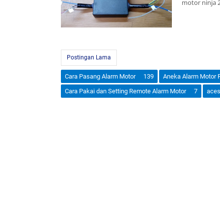
motor ninja 
Postingan Lama
Cara Pasang Alarm Motor
139
Aneka Alarm Motor 
Cara Pakai dan Setting Remote Alarm Motor
7
aces