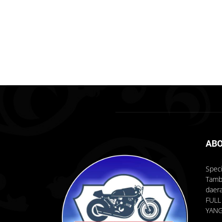
ABO
Speci
Tambu
daer
FULL
YANG